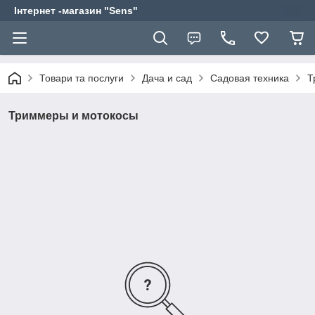
Інтернет -магазин "Sens"
Товари та послуги
Дача и сад
Садовая техника
Т
Триммеры и мотокосы