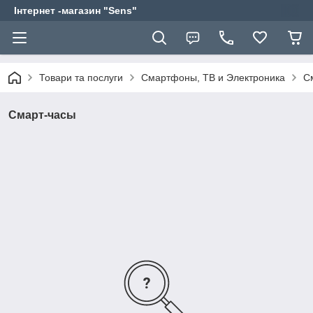
Інтернет -магазин "Sens"
Товари та послуги
Смартфоны, ТВ и Электроника
С
Смарт-часы