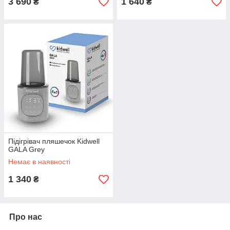
3 690
1 640
₴
₴
Підігрівач пляшечок Kidwell
GALA Grey
Немає в наявності
1 340
₴
Про нас