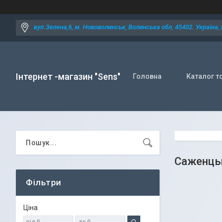
вул.Зелена,6, м. Нововолинськ, Волинська обл, 45402. Україна,
Інтернет -магазин "Sens"
Головна
Каталог т
Саженцы
Фільтри
Ціна