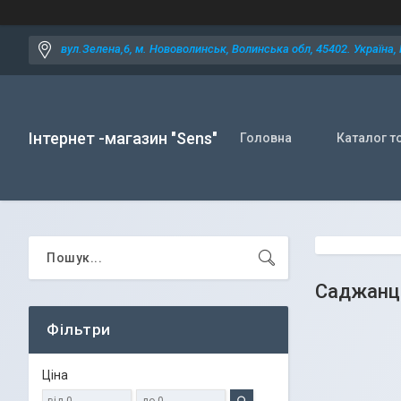
вул.Зелена,6, м. Нововолинськ, Волинська обл, 45402. Україна,
Інтернет -магазин "Sens"
Головна
Каталог т
Саджанц
Фільтри
Ціна