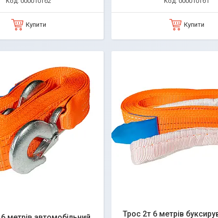
000010тб2
000010тб1
Купити
Купити
Трос 2т 6 метрів буксир
 6 метрів автомобільний