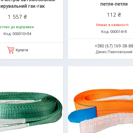
петля-петля
ирувальний гак-гак
112 ₴
1 557 ₴
Немає в наявності
отово до відправки
000014тб
000010тб4
+380 (67) 169-38-8
Купити
Денис Павловський