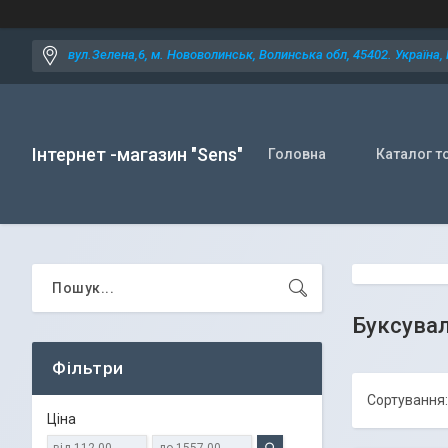
вул.Зелена,6, м. Нововолинськ, Волинська обл, 45402. Україна,
Інтернет -магазин "Sens"
Головна
Каталог т
Буксувал
Фільтри
Ціна