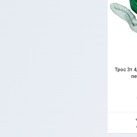
Трос 3т 
пе