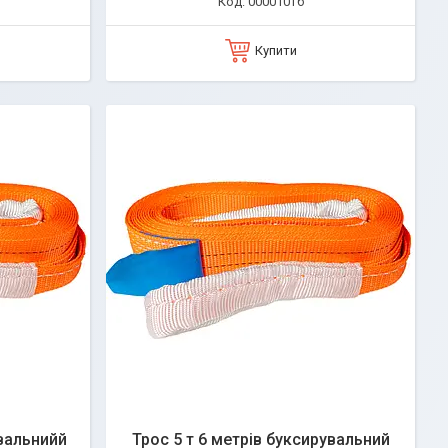
000010тб
Купити
увальнийй
Трос 5 т 6 метрів буксирувальний