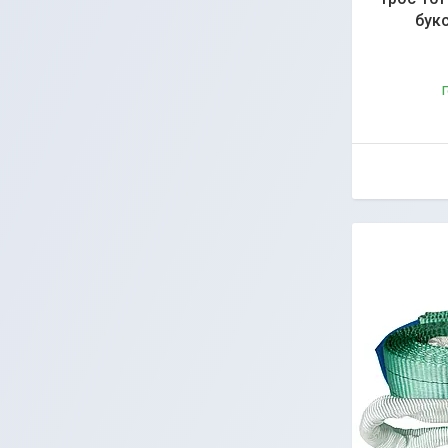
букс
Г