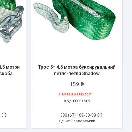
4,5 метри
Трос 5т 4,5 метра буксирувальний
скоба
петля-петля Shadow
159 ₴
Немає в наявності
000016тб
8
+380 (67) 169-38-88
Денис Павловський