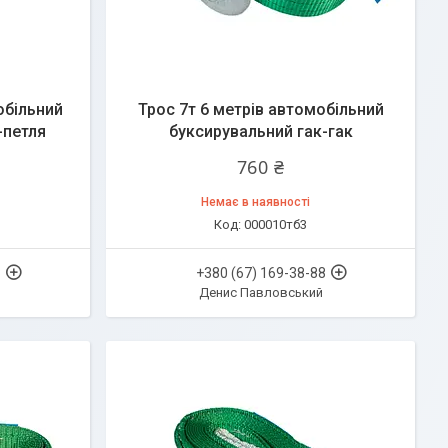
обільний
Трос 7т 6 метрів автомобільний
-петля
буксирувальний гак-гак
760 ₴
Немає в наявності
000010тб3
8
+380 (67) 169-38-88
Денис Павловський