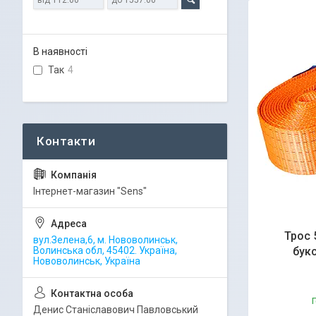
В наявності
Так
4
Iнтернет-магазин "Sens"
Трос 
вул.Зелена,6, м. Нововолинськ,
Волинська обл, 45402. Україна,
букс
Нововолинськ, Україна
Г
Денис Станіславович Павловський