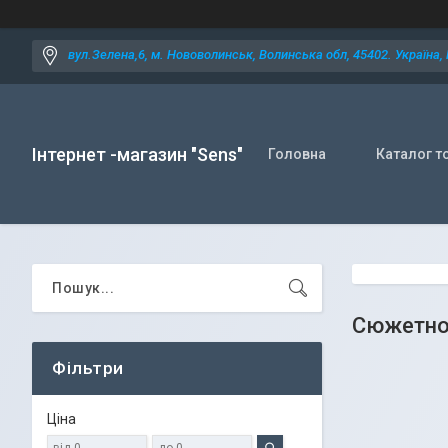
вул.Зелена,6, м. Нововолинськ, Волинська обл, 45402. Україна,
Інтернет -магазин "Sens"
Головна
Каталог т
Сюжетно
Фільтри
Ціна