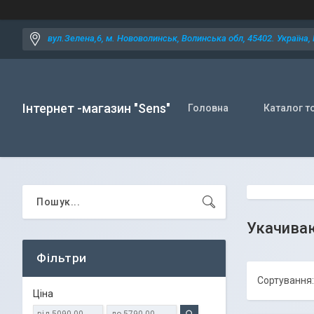
вул.Зелена,6, м. Нововолинськ, Волинська обл, 45402. Україна,
Інтернет -магазин "Sens"
Головна
Каталог т
Укачива
Фільтри
Ціна