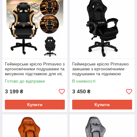
Геймерське крісло Primaveo з
Геймерське крісло Primaveo
ергономічними подушками та
замшеве з ергономічними
висувною підставкою для ніг,
подушками та підніжкою
Чорний/Золотий
(Чорне)
Готово до відправки
В наявності
3 199
3 450
₴
₴
Купити
Купити