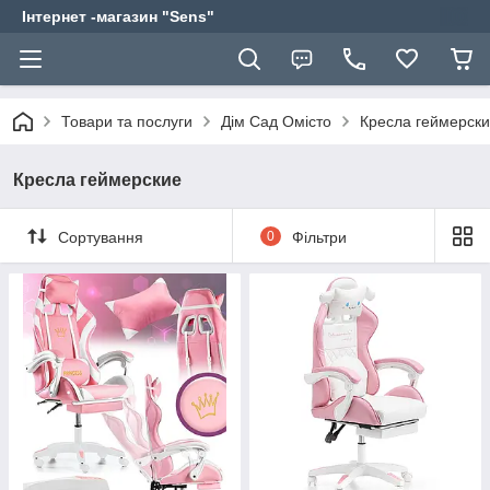
Інтернет -магазин "Sens"
Товари та послуги
Дім Сад Омісто
Кресла геймерск
Кресла геймерские
Сортування
0
Фільтри