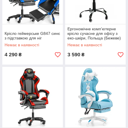
Ергономічне комп'ютерне
Крісло геймерське G847 синє
крісло сучасне для офісу з
з підставкою для ніг
еко-шкіри, Польща (Бежеве)
Немає в наявності
Немає в наявності
4 290
3 590
₴
₴