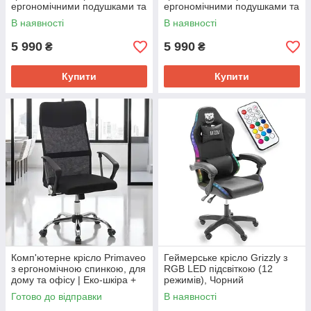
ергономічними подушками та
ергономічними подушками та
підставкою для ніг, Чорний/
підставкою для ніг, Чорний/
В наявності
В наявності
Синій (G900)
Червоний (G899)
5 990
5 990
₴
₴
Купити
Купити
Комп'ютерне крісло Primaveo
Геймерське крісло Grizzly з
з ергономічною спинкою, для
RGB LED підсвіткою (12
дому та офісу | Еко-шкіра +
режимів), Чорний
сітка, Чорне
Готово до відправки
В наявності