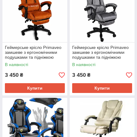
Геймерське крісло Primaveo
Геймерське крісло Primaveo
замшеве з ергономічними
замшеве з ергономічними
подушками та підніжкою
подушками та підніжкою
(Помаранчеве)
(Сіре)
В наявності
В наявності
3 450
3 450
₴
₴
Купити
Купити