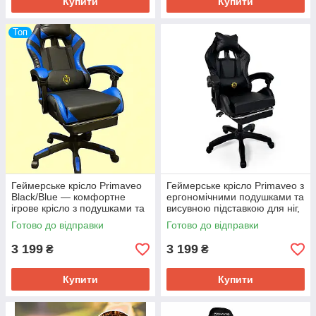
Купити
Купити
Топ
Геймерське крісло Primaveo
Геймерське крісло Primaveo з
Black/Blue — комфортне
ергономічними подушками та
ігрове крісло з подушками та
висувною підставкою для ніг,
підставкою для ніг
Чорний
Готово до відправки
Готово до відправки
3 199
3 199
₴
₴
Купити
Купити