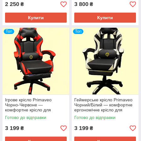
2 250
3 800
₴
₴
Купити
Купити
Топ
Топ
Ігрове крісло Primaveo
Геймерське крісло Primaveo
Чорно-Червоне —
Чорний/Білий — комфортне
комфортне крісло для
ергономічне крісло для
геймерів із підтримкою спини
геймерів із подушками та
Готово до відправки
Готово до відправки
та регульованою спинкою
підставкою для ніг
3 199
3 199
₴
₴