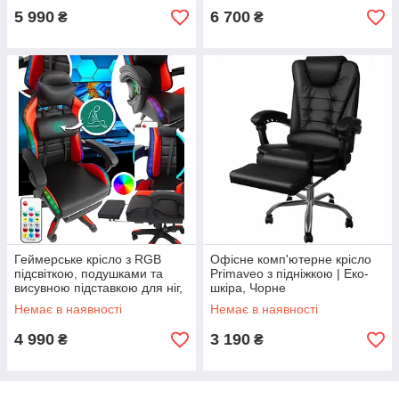
5 990
6 700
₴
₴
Геймерське крісло з RGB
Офісне комп'ютерне крісло
підсвіткою, подушками та
Primaveo з підніжкою | Еко-
висувною підставкою для ніг,
шкіра, Чорне
Чорний/Червоний (G896)
Немає в наявності
Немає в наявності
4 990
3 190
₴
₴