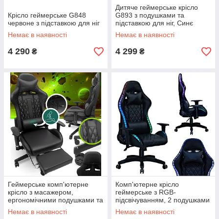
Дитяче геймерське крісло
Крісло геймерське G848
G893 з подушками та
червоне з підставкою для ніг
підставкою для ніг, Синє
Немає в наявності
Немає в наявності
4 290
4 299
₴
₴
Геймерське комп'ютерне
Комп'ютерне крісло
крісло з масажером,
геймерське з RGB-
ергономічними подушками та
підсвічуванням, 2 подушками
підставкою для ніг, Чорний
Чорний (G400) ігрове крісло
Немає в наявності
Немає в наявності
(G901)