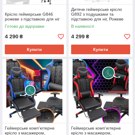
Дитяче геймерське крісло
Крісло геймерське G846
G892 з подушками та
рожеве з підставкою для ніг
підставкою для ніг, Рожеве
Готово до відправки
В наявності
4 290
4 299
₴
₴
Купити
Купити
Геймерське комп'ютерне
Геймерське комп'ютерне
крісло з масажером,
крісло з масажером,