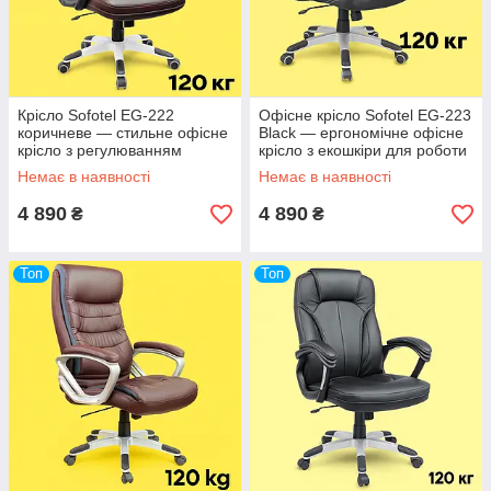
Крісло Sofotel EG-222
Офісне крісло Sofotel EG-223
коричневе — стильне офісне
Black — ергономічне офісне
крісло з регулюванням
крісло з екошкіри для роботи
висоти, нахилу та
та дому
Немає в наявності
Немає в наявності
підлокітників
4 890
4 890
₴
₴
Топ
Топ