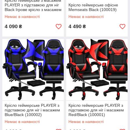
Крісло геймерське з масажем
PLAYER з підставкою для ніг
Крісло геймерське офісне
Black Ігрове крісло з масажем
Memseats Black (100019)
Немає в наявності
Немає в наявності
4 090
4 490
₴
₴
Крісло геймерське PLAYER з
Крісло геймерське PLAYER з
підставкою для ніг і масажем
підставкою для ніг і масажем
Blue/Black (100002)
Red/Black (100001)
Немає в наявності
Немає в наявності