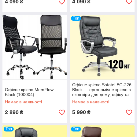
4 090
4 090
₴
₴
Топ
Офісне крісло Sofotel EG-226
Офісне крісло MemFlow
Black — ергономічне крісло з
Black (100004)
екошкіри для дому, офісу та
кабінету керівника
Немає в наявності
Немає в наявності
2 890
5 990
₴
₴
Топ
Топ