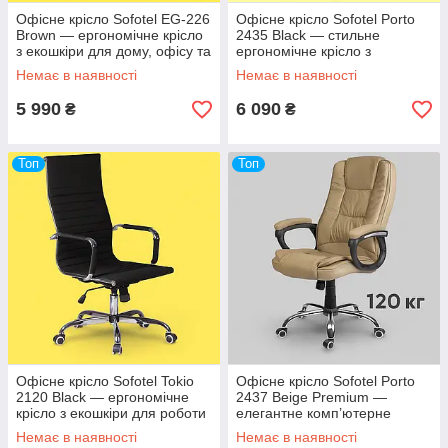
Офісне крісло Sofotel EG-226
Офісне крісло Sofotel Porto
Brown — ергономічне крісло
2435 Black — стильне
з екошкіри для дому, офісу та
ергономічне крісло з
кабінету керівника
екошкіри для роботи за
Немає в наявності
Немає в наявності
комп’ютером
5 990
6 090
₴
₴
Топ
Топ
Офісне крісло Sofotel Tokio
Офісне крісло Sofotel Porto
2120 Black — ергономічне
2437 Beige Premium —
крісло з екошкіри для роботи
елегантне комп’ютерне
за комп’ютером
крісло з екошкіри для дому та
Немає в наявності
Немає в наявності
офісу