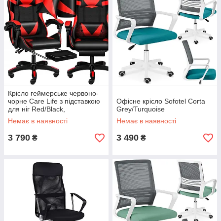
Крісло геймерське червоно-
чорне Care Life з підставкою
Офісне крісло Sofotel Corta
для ніг Red/Black,
Grey/Turquoise
Немає в наявності
Немає в наявності
3 790
3 490
₴
₴