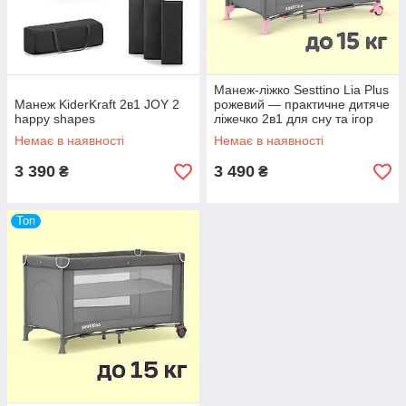
Манеж-ліжко Sesttino Lia Plus
Манеж KiderKraft 2в1 JOY 2
рожевий — практичне дитяче
happy shapes
ліжечко 2в1 для сну та ігор
вдома або в подорожі
Немає в наявності
Немає в наявності
3 390
3 490
₴
₴
Топ