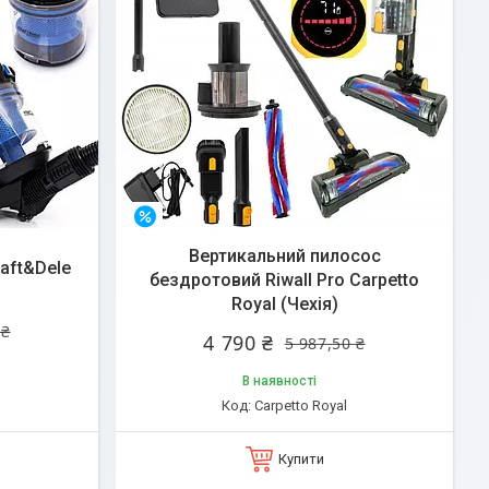
–20%
Вертикальний пилосос
aft&Dele
бездротовий Riwall Pro Carpetto
Royal (Чехія)
 ₴
4 790 ₴
5 987,50 ₴
В наявності
Carpetto Royal
Купити