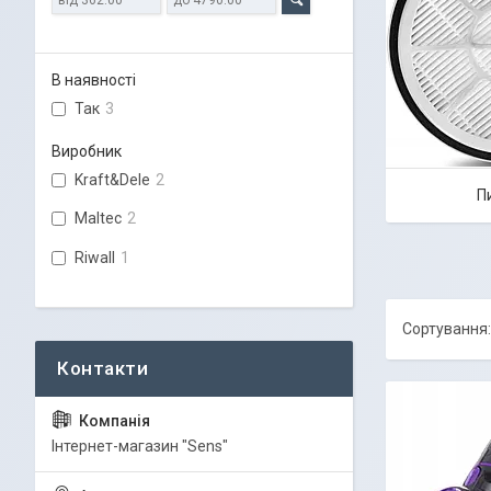
В наявності
Так
3
Виробник
Kraft&Dele
2
П
Maltec
2
Riwall
1
Iнтернет-магазин "Sens"