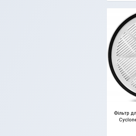
Фільтр д
Cyclon