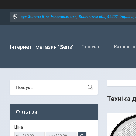
вул.Зелена,6, м. Нововолинськ, Волинська обл, 45402. Україна,
Інтернет -магазин "Sens"
Головна
Каталог т
Техніка 
Фільтри
Ціна