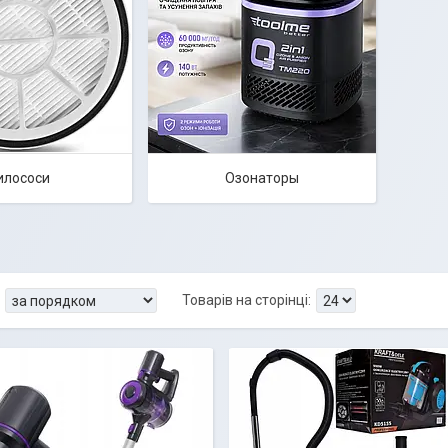
илососи
Озонаторы