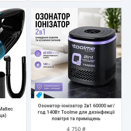
Топ
Озонатор-іонізатор 2в1 60000 мг/
Maltec
год 140Вт Toolme для дезінфекції
ща)
повітря та приміщень
4 750 ₴