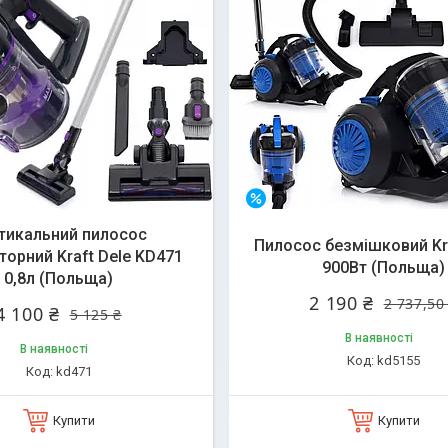
–20%
тикальний пилосос
Пилосос безмішковий Kr
торний Kraft Dele KD471
900Вт (Польща)
0,8л (Польща)
2 190 ₴
2 737,50
4 100 ₴
5 125 ₴
В наявності
В наявності
kd5155
kd471
Купити
Купити