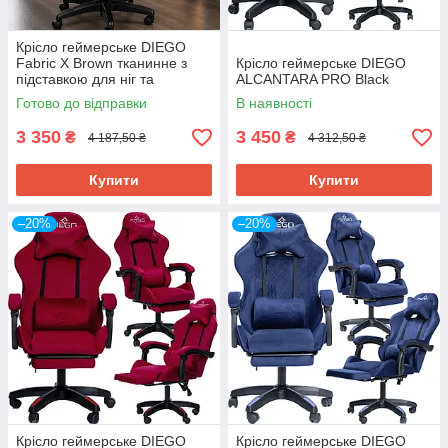
Крісло геймерське DIEGO
Fabric X Brown тканинне з
Крісло геймерське DIEGO
підставкою для ніг та
ALCANTARA PRO Black
ергономічними подушками,
Готово до відправки
В наявності
коричневе
3 350
3 450
₴
₴
4 187,50 ₴
4 312,50 ₴
Купити
Купити
–20%
–20%
Крісло геймерське DIEGO
Крісло геймерське DIEGO