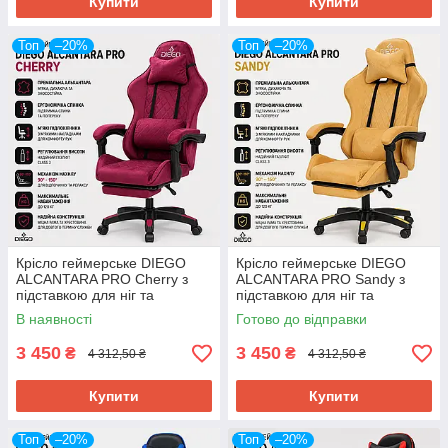
Купити
Купити
Топ
–20%
Топ
–20%
Крісло геймерське DIEGO
Крісло геймерське DIEGO
ALCANTARA PRO Cherry з
ALCANTARA PRO Sandy з
підставкою для ніг та
підставкою для ніг та
ергономічними подушками
ергономічними подушками
В наявності
Готово до відправки
3 450
3 450
₴
₴
4 312,50 ₴
4 312,50 ₴
Купити
Купити
Топ
–20%
Топ
–20%