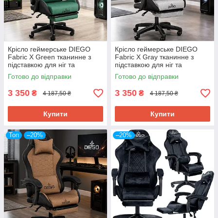
Крісло геймерське DIEGO
Крісло геймерське DIEGO
Fabric X Green тканинне з
Fabric X Gray тканинне з
підставкою для ніг та
підставкою для ніг та
ергономічними подушками,
ергономічними подушками,
Готово до відправки
Готово до відправки
зелене
сіре
3 350
3 350
₴
₴
4 187,50 ₴
4 187,50 ₴
Купити
Купити
Топ
–20%
–20%