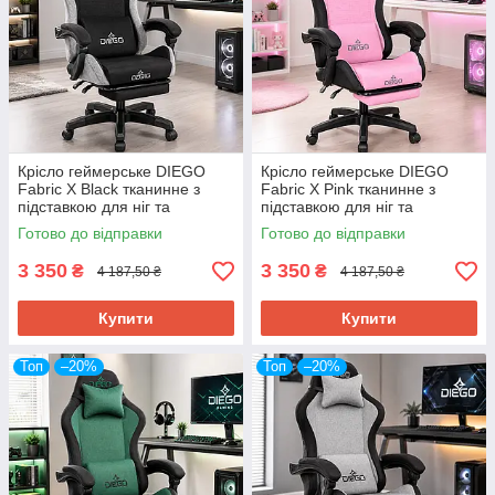
Крісло геймерське DIEGO
Крісло геймерське DIEGO
Fabric X Black тканинне з
Fabric X Pink тканинне з
підставкою для ніг та
підставкою для ніг та
ергономічними подушками,
ергономічними подушками,
Готово до відправки
Готово до відправки
чорне
рожеве
3 350
3 350
₴
₴
4 187,50 ₴
4 187,50 ₴
Купити
Купити
Топ
–20%
Топ
–20%