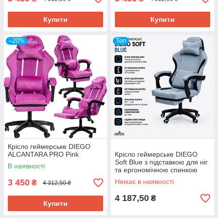
Купити
Купити
–20%
Топ
Крісло геймерське DIEGO
ALCANTARA PRO Pink
Крісло геймерське DIEGO
Soft Blue з підставкою для ніг
В наявності
та ергономічною спинкою
3 450
Немає в наявності
₴
4 312,50 ₴
4 187,50
₴
Купити