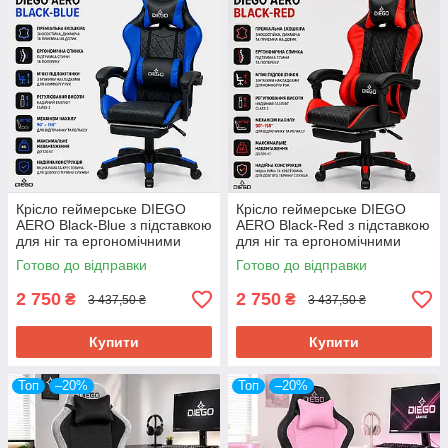
Крісло геймерське DIEGO
Крісло геймерське DIEGO
AERO Black-Blue з підставкою
AERO Black-Red з підставкою
для ніг та ергономічними
для ніг та ергономічними
подушками
подушками
Готово до відправки
Готово до відправки
2 750
2 750
₴
₴
3 437,50 ₴
3 437,50 ₴
Купити
Купити
Топ
–20%
Топ
–20%