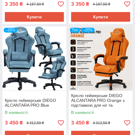
3 350
3 350
₴
₴
4 187,50 ₴
4 187,50 ₴
Купити
Купити
–20%
Топ
–20%
Крісло геймерське DIEGO
Крісло геймерське DIEGO
ALCANTARA PRO Orange з
ALCANTARA PRO Blue
підставкою для ніг та
ергономічними подушками
В наявності
В наявності
3 450
3 450
₴
₴
4 312,50 ₴
4 312,50 ₴