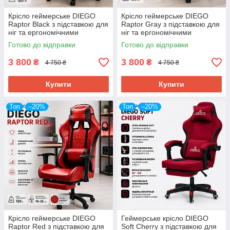
Крісло геймерське DIEGO
Крісло геймерське DIEGO
Raptor Black з підставкою для
Raptor Gray з підставкою для
ніг та ергономічними
ніг та ергономічними
подушками
подушками
Готово до відправки
Готово до відправки
3 800
3 800
₴
₴
4 750 ₴
4 750 ₴
Купити
Купити
Топ
–20%
Топ
–20%
Крісло геймерське DIEGO
Геймерське крісло DIEGO
Raptor Red з підставкою для
Soft Cherry з підставкою для