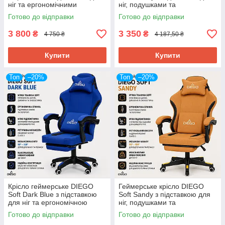
ніг та ергономічними
ніг, подушками та
подушками
регулюванням спинки
Готово до відправки
Готово до відправки
3 800
3 350
₴
₴
4 750 ₴
4 187,50 ₴
Купити
Купити
Топ
–20%
Топ
–20%
Крісло геймерське DIEGO
Геймерське крісло DIEGO
Soft Dark Blue з підставкою
Soft Sandy з підставкою для
для ніг та ергономічною
ніг, подушками та
спинкою
регулюванням спинки
Готово до відправки
Готово до відправки